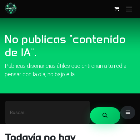
Ir al contenido
No publicas "contenido
de IA".
Publicas disonancias útiles que entrenan a tu red a
pensar con la ola, no bajo ella.
Todavía no hay